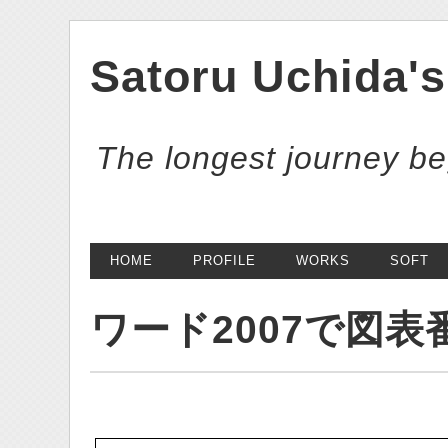
Satoru Uchida's
The longest journey beg
HOME
PROFILE
WORKS
SOFT
ワード2007で図